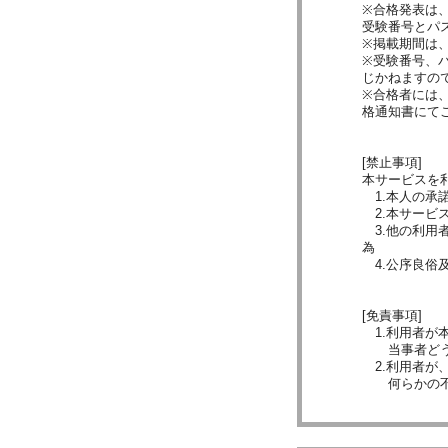
※合格発表は
受験番号とパ
※掲載期間は
※受験番号、
じかねますの
※合格者には
格通知書にて
[禁止事項]
本サービスを
1.本人の承
2.本サービ
3.他の利用
為
4.公序良俗
[免責事項]
1.利用者が
当事者どうし
2.利用者が
何らかの不都