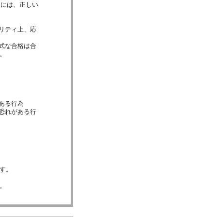
合には、正しい
リティ上、応
式な合格は合
。
ある行為
恐れがある行
す。
。