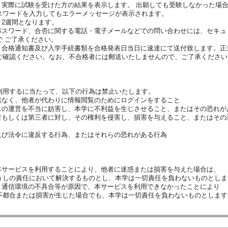
、実際に試験を受けた方の結果を表示します。 出願しても受験しなかった場
スワードを入力してもエラーメッセージが表示されます。
、2週間となります。
パスワード、合否に関する電話・電子メールなどでの問い合わせには、セキュ
で ご了承ください。
、合格通知書及び入学手続書類を合格発表日当日に速達にて送付致します。正
ご確認ください。なお、不合格者には郵送いたしませんので、ご了承ください
利用するに当たって、以下の行為は禁止いたします。
諾なく、他者が代わりに情報閲覧のためにログインをすること
スの運営を不当に妨害し、本学に不利益を生じさせること、またはその恐れが
者もしくは第三者に対し、その権利を侵害し、損害を与えること、またはその
及び法令に違反する行為、またはそれらの恐れがある行為
本サービスを利用することにより、他者に迷惑または損害を与えた場合は、
の責任において解決するものとし、本学は一切責任を負わないものとしま
、通信環境の不具合等が原因で、本サービスを利用できなかったことにより
合または損害が生じた場合でも、本学は一切責任を負わないものとします